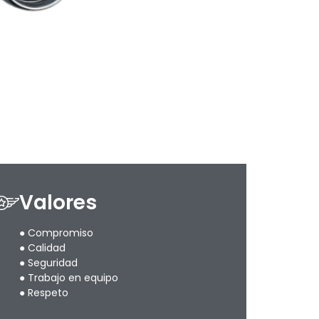
Valores
● Compromiso
● Calidad
● Seguridad
● Trabajo en equipo
● Respeto